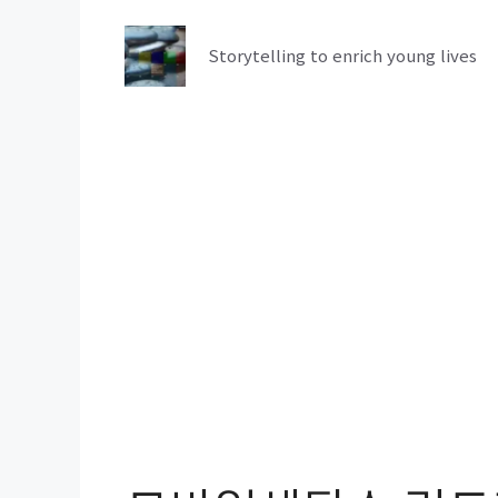
컨
텐
Storytelling to enrich young lives
츠
로
건
너
뛰
기