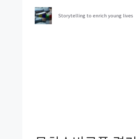
컨
텐
Storytelling to enrich young lives
츠
로
건
너
뛰
기