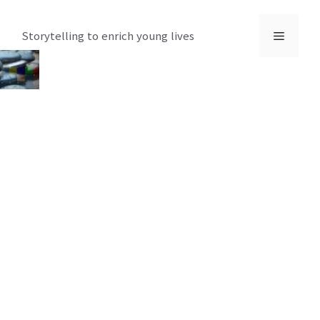
컨
텐
메
Storytelling to enrich young lives
츠
로
뉴
건
너
뛰
기