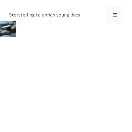
컨
텐
메
Storytelling to enrich young lives
츠
로
뉴
건
너
뛰
기