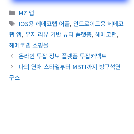
카
MZ 앱
테
태
IOS용 헤메코랩 어플
,
안드로이드용 헤메코
고
그
랩 앱
,
유저 리뷰 기반 뷰티 플랫폼
,
헤메코랩
,
리
헤메코랩 쇼핑몰
온라인 투잡 정보 플랫폼 투잡커넥트
나의 연애 스타일부터 MBTI까지 방구석연
구소