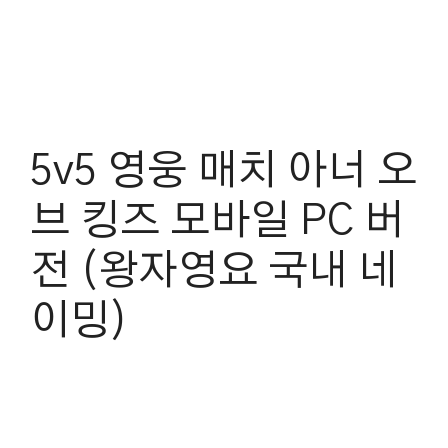
5v5 영웅 매치 아너 오
브 킹즈 모바일 PC 버
전 (왕자영요 국내 네
이밍)