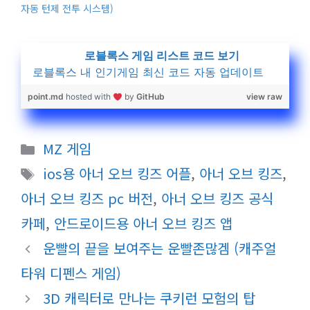
자동 턴제 전투 시스템)
로블록스 게임 리스트 코드 보기
로블록스 내 인기게임 최신 코드 자동 업데이트
point.md
hosted with
by
GitHub
view raw
카
MZ 게임
테
태
ios용 아너 오브 킹즈 어플
,
아너 오브 킹즈
,
고
그
아너 오브 킹즈 pc 버전
,
아너 오브 킹즈 공식
리
카페
,
안드로이드용 아너 오브 킹즈 앱
운빨의 끝을 보여주는 운빨존많겜 (캐주얼
타워 디펜스 게임)
3D 캐릭터로 만나는 쿠키런 모험의 탑