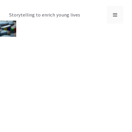
컨
텐
메
Storytelling to enrich young lives
츠
로
뉴
건
너
뛰
기