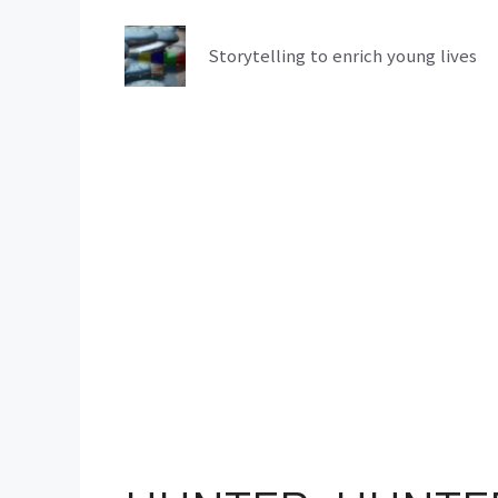
컨
텐
Storytelling to enrich young lives
츠
로
건
너
뛰
기