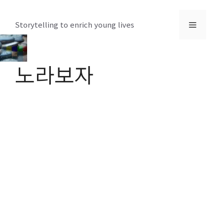
컨
텐
메
Storytelling to enrich young lives
츠
로
뉴
건
노라보자
너
뛰
기