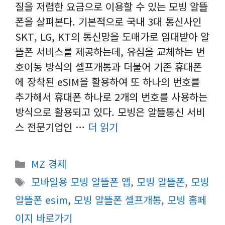
질을 저렴한 요금으로 이용할 수 있는 모빙 알뜰
폰을 살펴본다. 기본적으로 국내 3대 통신사인
SKT, LG, KT의 통신망을 도매가로 임대받아 알
뜰폰 서비스를 제공하는데, 유심을 교체하는 번
호이동 방식의 셀프개통과 더불어 기존 휴대폰
에 장착된 eSIM을 활용하여 또 하나의 번호를
추가해서 휴대폰 하나로 2개의 번호를 사용하는
방식으로 활용되고 있다. 모빙은 알뜰통신 서비
스 전문기업인 …
더 읽기
카
MZ 경제
테
태
모바일용 모빙 알뜰폰 앱
,
모빙 알뜰폰
,
모빙
고
그
알뜰폰 esim
,
모빙 알뜰폰 셀프개통
,
모빙 홈페
리
이지 바로가기