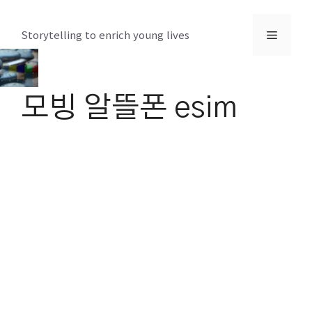
컨
텐
메
Storytelling to enrich young lives
츠
로
뉴
건
모빙 알뜰폰 esim
너
뛰
기