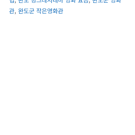
리
관
,
완도군 작은영화관