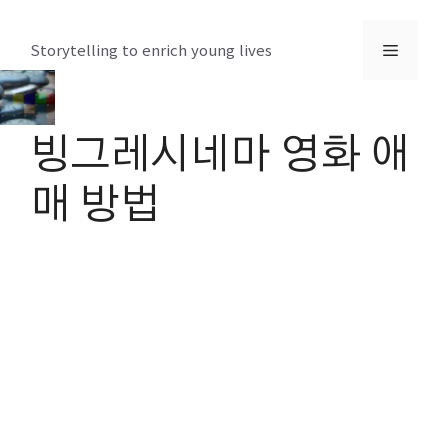
컨
텐
메
Storytelling to enrich young lives
츠
로
뉴
건
빙그레시네마 영화 애
너
뛰
매 방법
기