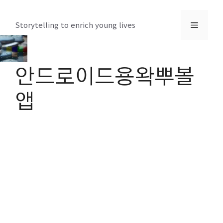
컨
텐
메
Storytelling to enrich young lives
츠
로
뉴
건
안드로이드용왁뿌볼
너
뛰
앱
기