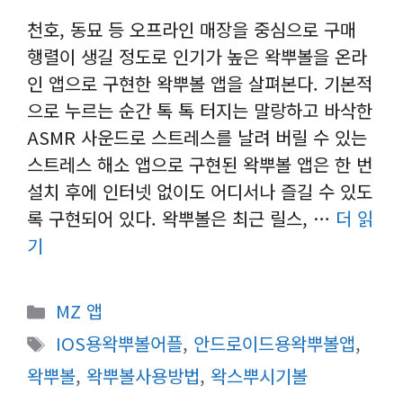
천호, 동묘 등 오프라인 매장을 중심으로 구매
행렬이 생길 정도로 인기가 높은 왁뿌볼을 온라
인 앱으로 구현한 왁뿌볼 앱을 살펴본다. 기본적
으로 누르는 순간 톡 톡 터지는 말랑하고 바삭한
ASMR 사운드로 스트레스를 날려 버릴 수 있는
스트레스 해소 앱으로 구현된 왁뿌볼 앱은 한 번
설치 후에 인터넷 없이도 어디서나 즐길 수 있도
록 구현되어 있다. 왁뿌볼은 최근 릴스, …
더 읽
기
카
MZ 앱
테
태
IOS용왁뿌볼어플
,
안드로이드용왁뿌볼앱
,
고
그
왁뿌볼
,
왁뿌볼사용방법
,
왁스뿌시기볼
리