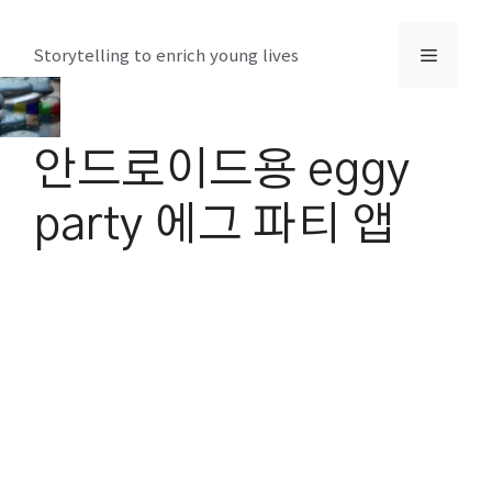
컨
텐
메
Storytelling to enrich young lives
츠
로
뉴
건
안드로이드용 eggy
너
뛰
party 에그 파티 앱
기