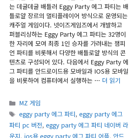
는 데굴데굴 배틀러 Eggy Party 에그 파티는 배
틀로얄 장르의 멀티플레이어 방식으로 운영되는
캐주얼 게임이다. 넷이즈게임즈에서 개발하고
퍼블리싱하는 Eggy Party 에그 파티는 32명이
한 자리에 모여 최종 1인 승자를 가려내는 챔피
언 파티를 비롯해서 다양한 배틀로얄 방식의 콘
텐츠로 구성되어 있다. 다음에서 Eggy Party 에
그 파티를 안드로이드용 모바일과 IOS용 모바일
을 비롯하여 컴퓨터에서 실행하는 …
더 읽기
카
MZ 게임
테
태
eggy party 에그 파티
,
eggy party 에그
고
그
파티 pc 버전
,
eggy party 에그 파티 네이버 라
리
운지
,
ios용 eggy party 에그 파티 어플
,
안드