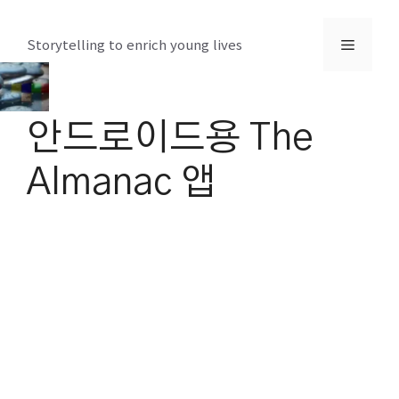
컨
텐
메
Storytelling to enrich young lives
츠
로
뉴
건
안드로이드용 The
너
뛰
Almanac 앱
기