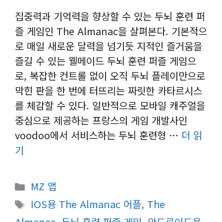
집중력과 기억력을 향상할 수 있는 두뇌 훈련 퍼
즐 게임인 The Almanac을 살펴본다. 기본적으
로 매일 새로운 달력을 넘기듯 지적인 즐거움을
즐길 수 있는 웰메이드 두뇌 훈련 퍼즐 게임으
로, 복잡한 컨트롤 없이 오직 두뇌 플레이만으로
막힌 판을 한 번에 터뜨리는 짜릿한 카타르시스
를 체감할 수 있다. 일반적으로 모바일 캐주얼을
중심으로 제공하는 프랑스의 게임 개발사인
voodoo에서 서비스하는 두뇌 훈련형 …
더 읽
기
카
MZ 앱
테
태
IOS용 The Almanac 어플
,
The
고
그
Almanac
,
두뇌 훈련 퍼즐 게임
,
안드로이드용