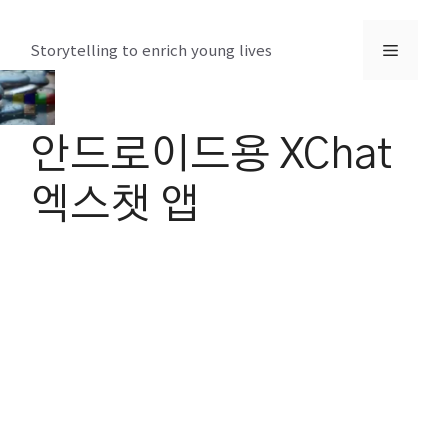
컨
텐
메
Storytelling to enrich young lives
츠
로
뉴
건
안드로이드용 XChat
너
뛰
엑스챗 앱
기