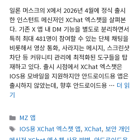
일론 머스크의 X에서 2026년 4월에 정식 출시
한 인스턴트 메신저인 XChat 엑스챗을 살펴본
다. 기존 X 앱 내 DM 기능을 별도로 분리하면서
특히 최대 481명이 참여할 수 있는 단체 채팅을
비롯해서 영상 통화, 사라지는 메시지, 스크린샷
차단 등 커뮤니티 관리에 최적화된 도구들을 탑
재하고 있다. 출시 시점에서 XChat 엑스챗은
IOS용 모바일을 지원하지만 안드로이드용 앱은
출시하지 않았는데, 향후 안드로이드용 …
더 읽
기
카
MZ 앱
테
태
IOS용 XChat 엑스챗 앱
,
XChat
,
보안 개인
고
그
메신저 XChat 엑스챗 사용 방법
,
안드로이드용