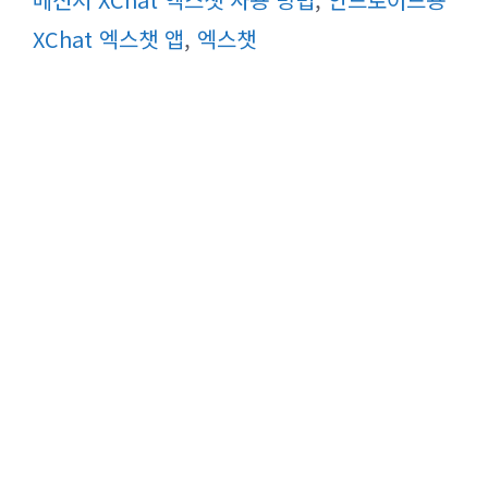
리
XChat 엑스챗 앱
,
엑스챗