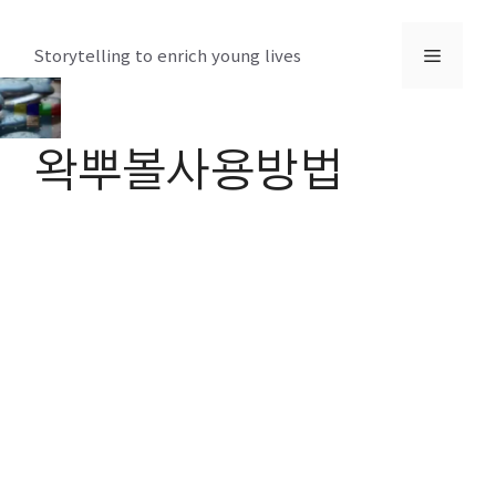
컨
텐
메
Storytelling to enrich young lives
츠
로
뉴
건
왁뿌볼사용방법
너
뛰
기