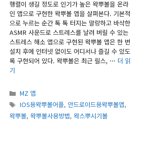
행렬이 생길 정도로 인기가 높은 왁뿌볼을 온라
인 앱으로 구현한 왁뿌볼 앱을 살펴본다. 기본적
으로 누르는 순간 톡 톡 터지는 말랑하고 바삭한
ASMR 사운드로 스트레스를 날려 버릴 수 있는
스트레스 해소 앱으로 구현된 왁뿌볼 앱은 한 번
설치 후에 인터넷 없이도 어디서나 즐길 수 있도
록 구현되어 있다. 왁뿌볼은 최근 릴스, …
더 읽
기
카
MZ 앱
테
태
IOS용왁뿌볼어플
,
안드로이드용왁뿌볼앱
,
고
그
왁뿌볼
,
왁뿌볼사용방법
,
왁스뿌시기볼
리