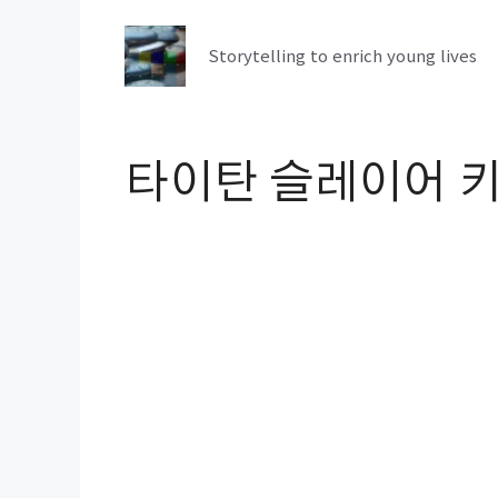
컨
텐
Storytelling to enrich young lives
츠
로
건
타이탄 슬레이어 키
너
뛰
기