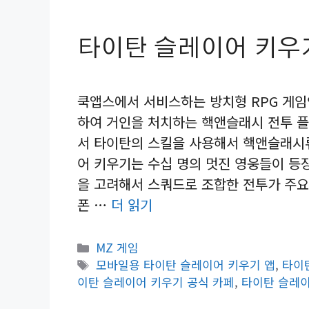
타이탄 슬레이어 키우
쿡앱스에서 서비스하는 방치형 RPG 게임
하여 거인을 처치하는 핵앤슬래시 전투 플
서 타이탄의 스킬을 사용해서 핵앤슬래시류
어 키우기는 수십 명의 멋진 영웅들이 등
을 고려해서 스쿼드로 조합한 전투가 주요
폰 …
더 읽기
카
MZ 게임
테
태
모바일용 타이탄 슬레이어 키우기 앱
,
타이
고
그
이탄 슬레이어 키우기 공식 카페
,
타이탄 슬레이
리