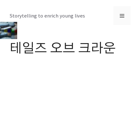
컨
텐
메
Storytelling to enrich young lives
츠
로
뉴
건
테일즈 오브 크라운
너
뛰
기