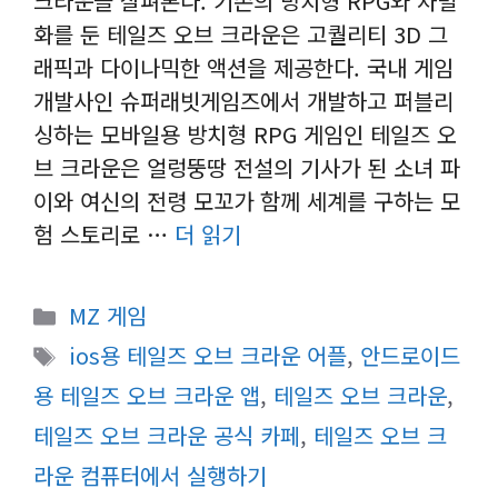
크라운을 살펴본다. 기존의 방치형 RPG와 차별
화를 둔 테일즈 오브 크라운은 고퀄리티 3D 그
래픽과 다이나믹한 액션을 제공한다. 국내 게임
개발사인 슈퍼래빗게임즈에서 개발하고 퍼블리
싱하는 모바일용 방치형 RPG 게임인 테일즈 오
브 크라운은 얼렁뚱땅 전설의 기사가 된 소녀 파
이와 여신의 전령 모꼬가 함께 세계를 구하는 모
험 스토리로 …
더 읽기
카
MZ 게임
테
태
ios용 테일즈 오브 크라운 어플
,
안드로이드
고
그
용 테일즈 오브 크라운 앱
,
테일즈 오브 크라운
,
리
테일즈 오브 크라운 공식 카페
,
테일즈 오브 크
라운 컴퓨터에서 실행하기