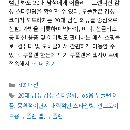
램만 봐도 20대 남성에게 어울리는 트렌디한 감
성 스타일링을 확인할 수 있다. 투플랜은 감성
코디가 도드라지는 20대 남성 의류를 중심으로
신발, 가방을 비롯하여 넥타이, 비니, 선글라스
등 패션 용품 및 아이템도 판매하는 패션 쇼핑몰
로, 컴퓨터 및 모바일에서 간편하게 이용할 수
있다. 투플랜 한눈에 보기 투플랜은 웹사이트에
접속해서 …
더 읽기
카
MZ 패션
테
태
20대 남성 감성 스타일링
,
ios용 투플랜 어
고
그
플
,
몽환적이면서 매력적인 스타일링
,
안드로이
리
드용 투플랜 앱
,
투플랜