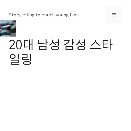
컨
텐
메
Storytelling to enrich young lives
츠
로
뉴
건
20대 남성 감성 스타
너
뛰
일링
기