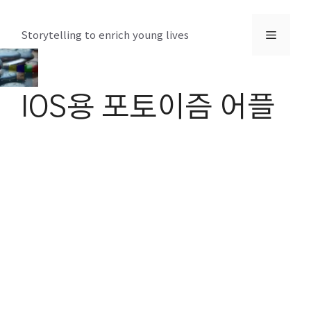
컨
텐
메
Storytelling to enrich young lives
츠
로
뉴
건
IOS용 포토이즘 어플
너
뛰
기