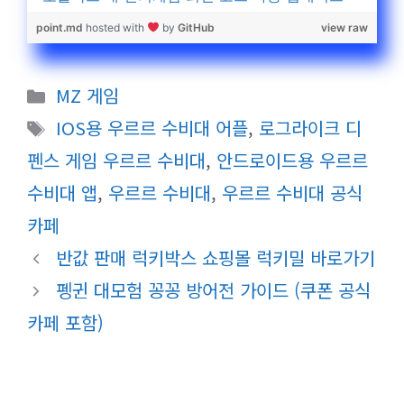
point.md
hosted with
by
GitHub
view raw
카
MZ 게임
테
태
IOS용 우르르 수비대 어플
,
로그라이크 디
고
그
펜스 게임 우르르 수비대
,
안드로이드용 우르르
리
수비대 앱
,
우르르 수비대
,
우르르 수비대 공식
카페
반값 판매 럭키박스 쇼핑몰 럭키밀 바로가기
펭귄 대모험 꽁꽁 방어전 가이드 (쿠폰 공식
카페 포함)