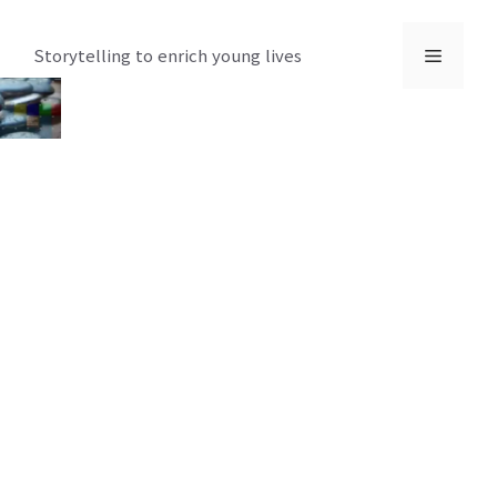
컨
텐
메
Storytelling to enrich young lives
츠
로
뉴
건
너
뛰
기