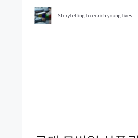
컨
텐
Storytelling to enrich young lives
츠
로
건
너
뛰
기