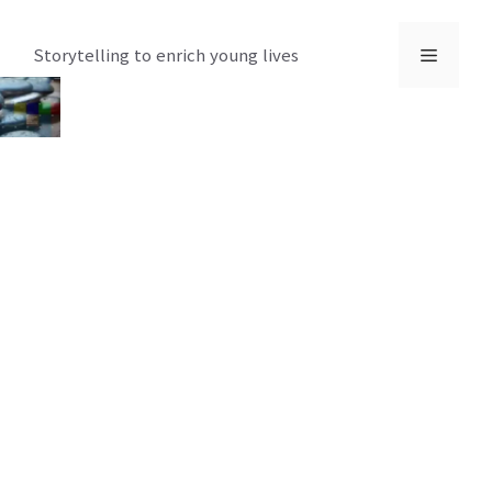
컨
텐
메
Storytelling to enrich young lives
츠
로
뉴
건
너
뛰
기