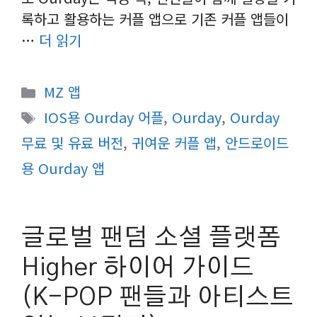
록하고 활용하는 커플 앱으로 기존 커플 앱들이
…
더 읽기
카
MZ 앱
테
태
IOS용 Ourday 어플
,
Ourday
,
Ourday
고
그
무료 및 유료 버전
,
귀여운 커플 앱
,
안드로이드
리
용 Ourday 앱
글로벌 팬덤 소셜 플랫폼
Higher 하이어 가이드
(K-POP 팬들과 아티스트