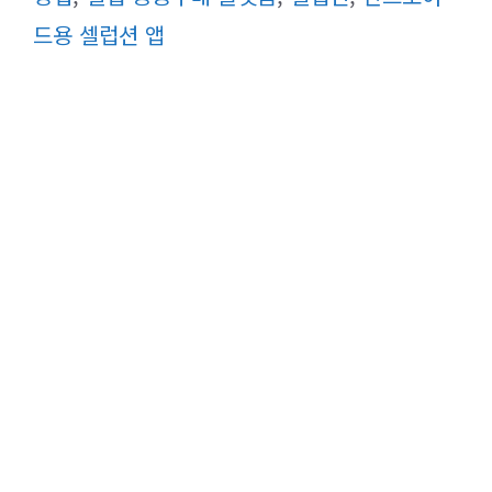
리
드용 셀럽션 앱