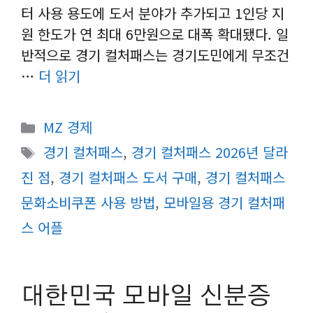
터 사용 용도에 도서 분야가 추가되고 1인당 지
원 한도가 연 최대 6만원으로 대폭 확대됐다. 일
반적으로 경기 컬처패스는 경기도민에게 무조건
…
더 읽기
카
MZ 경제
테
태
경기 컬처패스
,
경기 컬처패스 2026년 달라
고
그
진 점
,
경기 컬처패스 도서 구매
,
경기 컬처패스
리
문화소비쿠폰 사용 방법
,
모바일용 경기 컬처패
스 어플
대한민국 모바일 신분증