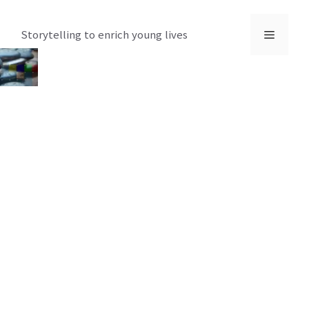
컨
텐
메
Storytelling to enrich young lives
츠
로
뉴
건
너
뛰
기