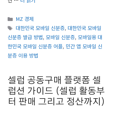
신 …
더 읽기
카
MZ 경제
테
태
대한민국 모바일 신분증
,
대한민국 모바일
고
그
신분증 발급 방법
,
모바일 신분증
,
모바일용 대
리
한민국 모바일 신분증 어플
,
민간 앱 모바일 신
분증 이용 방법
셀럽 공동구매 플랫폼 셀
럽션 가이드 (셀럽 활동부
터 판매 그리고 정산까지)