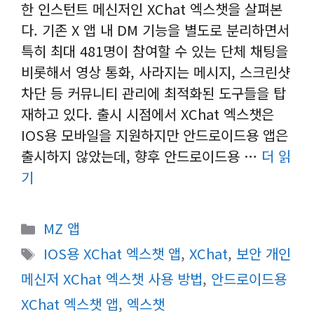
한 인스턴트 메신저인 XChat 엑스챗을 살펴본
다. 기존 X 앱 내 DM 기능을 별도로 분리하면서
특히 최대 481명이 참여할 수 있는 단체 채팅을
비롯해서 영상 통화, 사라지는 메시지, 스크린샷
차단 등 커뮤니티 관리에 최적화된 도구들을 탑
재하고 있다. 출시 시점에서 XChat 엑스챗은
IOS용 모바일을 지원하지만 안드로이드용 앱은
출시하지 않았는데, 향후 안드로이드용 …
더 읽
기
카
MZ 앱
테
태
IOS용 XChat 엑스챗 앱
,
XChat
,
보안 개인
고
그
메신저 XChat 엑스챗 사용 방법
,
안드로이드용
리
XChat 엑스챗 앱
,
엑스챗