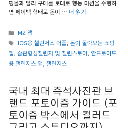
핑몰과 달리 구매를 토대로 행동 미션을 수행하
면 페이백 형태로 돈이 …
더 읽기
카
MZ 앱
테
태
IOS용 챌린저스 어플
,
돈이 돌아오는 쇼핑
고
그
앱
,
습관형성챌린지 및 챌린스토어
,
안드로이드
리
용 챌린저스 앱
,
챌린저스
국내 최대 즉석사진관 브
랜드 포토이즘 가이드 (포
토이즘 박스에서 컬러드
그리고 스튜디오까지)