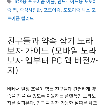
태
IOS용 포토이즘 어플
,
안드로이드용 포토이
고
그
즘 앱
,
즉석사진관
,
포토이즘
,
포토이즘 박스 포
리
토이즘 컬러드
친구들과 약속 잡기 노라
보자 가이드 (모바일 노라
보자 앱부터 PC 웹 버전까
지)
바빠서 일정 조율이 힘든 친구들과 간편하게 약
속을 잡을 수 있도록 지원하는 플랫폼인 노라보
자를 살펴본다. 친구들 각자 가능한 날짜를 체크