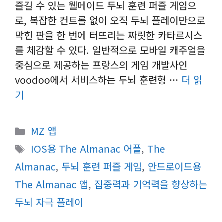
즐길 수 있는 웰메이드 두뇌 훈련 퍼즐 게임으
로, 복잡한 컨트롤 없이 오직 두뇌 플레이만으로
막힌 판을 한 번에 터뜨리는 짜릿한 카타르시스
를 체감할 수 있다. 일반적으로 모바일 캐주얼을
중심으로 제공하는 프랑스의 게임 개발사인
voodoo에서 서비스하는 두뇌 훈련형 …
더 읽
기
카
MZ 앱
테
태
IOS용 The Almanac 어플
,
The
고
그
Almanac
,
두뇌 훈련 퍼즐 게임
,
안드로이드용
리
The Almanac 앱
,
집중력과 기억력을 향상하는
두뇌 자극 플레이