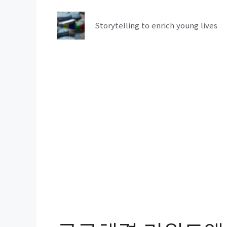
컨
텐
Storytelling to enrich young lives
츠
로
건
너
뛰
기